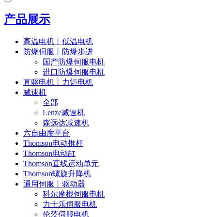
产品展示
高温电机丨低温电机
防爆伺服丨防爆步进
国产防爆伺服电机
进口防爆伺服电机
直驱电机丨力矩电机
减速机
全部
Lenze减速机
森远达减速机
六自由度平台
Thomson电动推杆
Thomson电动缸
Thomson直线运动单元
Thomson螺旋升降机
通用伺服丨驱动器
科尔摩根伺服电机
力士乐伺服电机
伦茨伺服电机