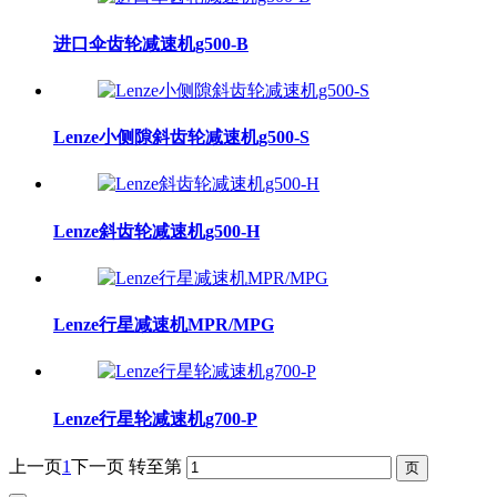
进口伞齿轮减速机g500-B
Lenze小侧隙斜齿轮减速机g500-S
Lenze斜齿轮减速机g500-H
Lenze行星减速机MPR/MPG
Lenze行星轮减速机g700-P
上一页
1
下一页
转至第